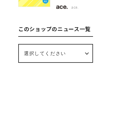
限定
ace.
2BUY10%OFF！
このショップのニュース一覧