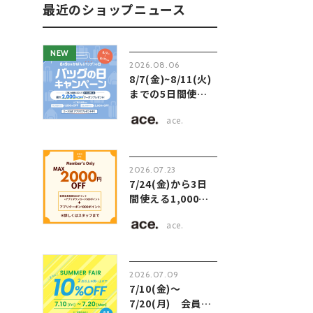
最近のショップニュース
NEW
2026.08.06
8/7(金)~8/11(火)
までの5日間使え
る最大2,000円
ace.
OFFクーポン配
信！
2026.07.23
7/24(金)から3日
間使える1,000円
OFFクーポン配
ace.
信！
2026.07.09
7/10(金)～
7/20(月) 会員様