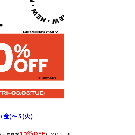
1(金)～5(火)
10％OFF
パー商品
が
になります‼