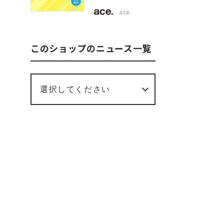
限定
ace.
2BUY10%OFF！
このショップのニュース一覧