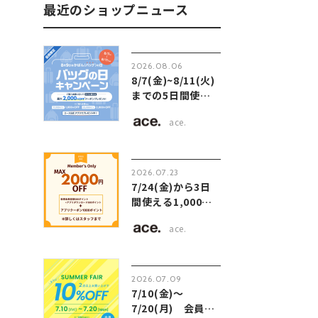
最近のショップニュース
2026.08.06
8/7(金)~8/11(火)
までの5日間使え
る最大2,000円
ace.
OFFクーポン配
信！
2026.07.23
7/24(金)から3日
間使える1,000円
OFFクーポン配
ace.
信！
2026.07.09
7/10(金)～
7/20(月) 会員様