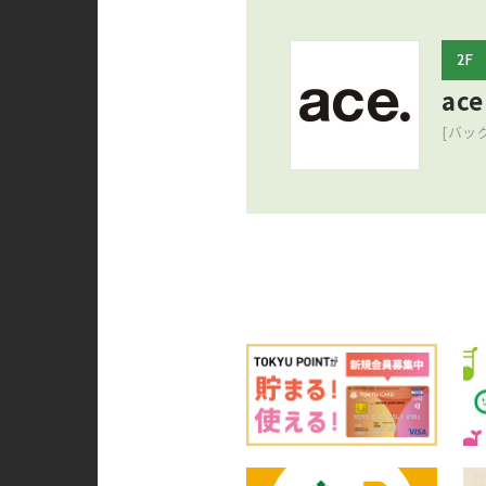
2F
ace
[バッ