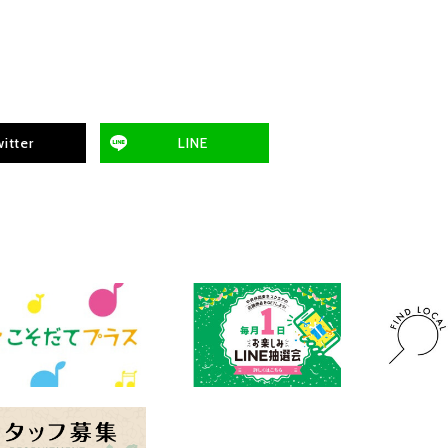
itter
LINE