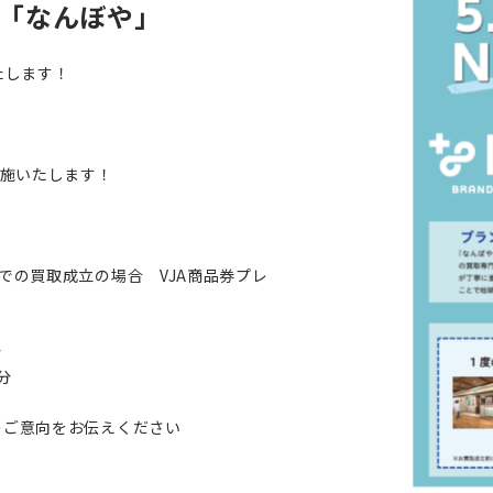
 3F「なんぼや」
いたします！
実施いたします！
）
での買取成立の場合 VJA商品券プレ
分
分
のご意向をお伝えください