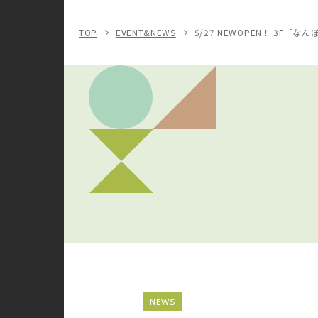
TOP
EVENT&NEWS
5/27 NEWOPEN！ 3F「な
NEWS