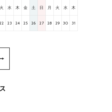
火
水
木
金
土
日
月
火
水
木
22
23
24
25
26
27
28
29
30
31
ス