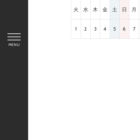
火
水
木
金
土
日
月
1
2
3
4
5
6
7
MENU