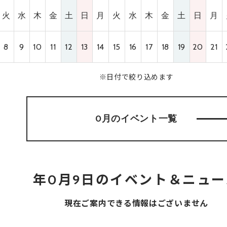
火
水
木
金
土
日
月
火
水
木
金
土
日
月
8
9
10
11
12
13
14
15
16
17
18
19
20
21
※日付で絞り込めます
0月のイベント
一覧
年0月9日のイベント＆ニュー
現在ご案内できる情報はございません