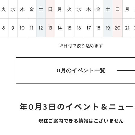
火
水
木
金
土
日
月
火
水
木
金
土
日
月
8
9
10
11
12
13
14
15
16
17
18
19
20
21
※日付で絞り込めます
0月のイベント
一覧
年0月3日のイベント＆ニュー
現在ご案内できる情報はございません