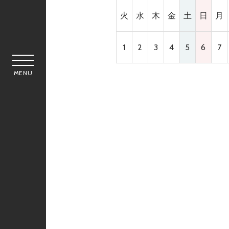
火
水
木
金
土
日
月
1
2
3
4
5
6
7
MENU