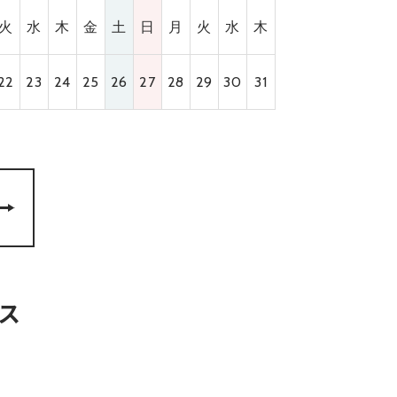
火
水
木
金
土
日
月
火
水
木
22
23
24
25
26
27
28
29
30
31
ス